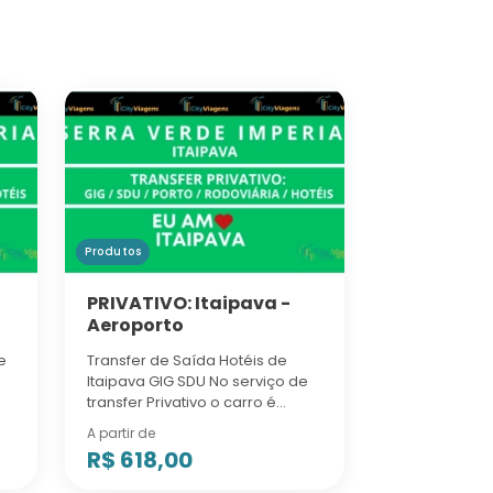
Produtos
PRIVATIVO: Itaipava -
Aeroporto
Transfer de Saída Hotéis de
Itaipava GIG SDU No serviço de
transfer Privativo o carro é
exclusivo para o(a) cliente. O
A partir de
valor do serviço é de acordo
R$ 618,00
.
com a quantidade de pessoas.
Pode ...