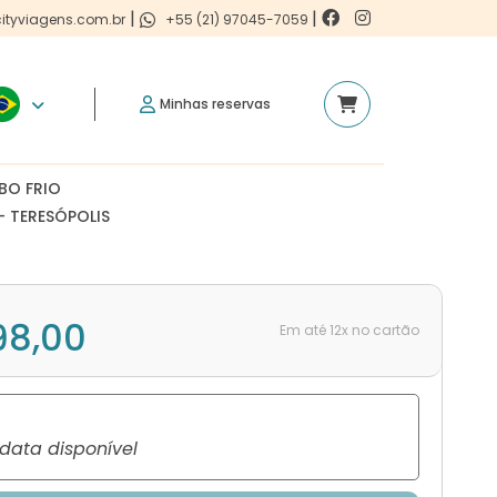
|
|
ityviagens.com.br
+55 (21) 97045-7059
Minhas reservas
BO FRIO
- TERESÓPOLIS
98,00
Em até 12x no cartão
ata disponível